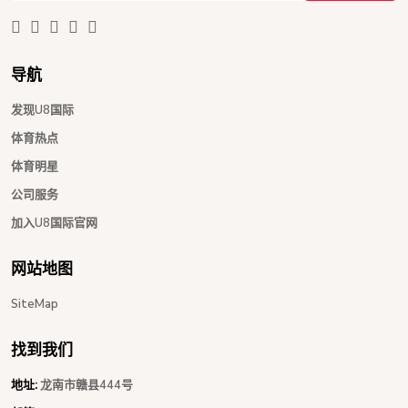
导航
发现U8国际
体育热点
体育明星
公司服务
加入U8国际官网
网站地图
SiteMap
找到我们
地址:
龙南市赣县444号