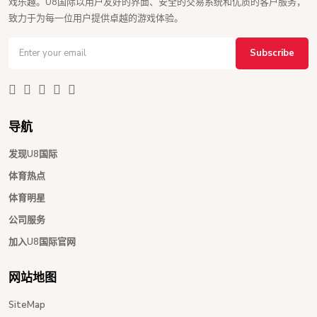
戏乐趣。U8国际以用户友好的界面、安全的交易系统和优质的客户服务，
致力于为每一位用户提供卓越的游戏体验。
Subscribe
导航
发现U8国际
体育热点
体育明星
公司服务
加入U8国际官网
网站地图
SiteMap