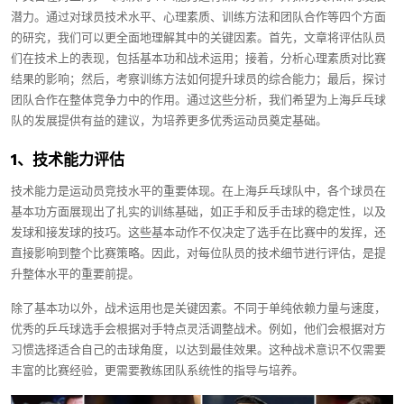
潜力。通过对球员技术水平、心理素质、训练方法和团队合作等四个方面
的研究，我们可以更全面地理解其中的关键因素。首先，文章将评估队员
们在技术上的表现，包括基本功和战术运用；接着，分析心理素质对比赛
结果的影响；然后，考察训练方法如何提升球员的综合能力；最后，探讨
团队合作在整体竞争力中的作用。通过这些分析，我们希望为上海乒乓球
队的发展提供有益的建议，为培养更多优秀运动员奠定基础。
1、技术能力评估
技术能力是运动员竞技水平的重要体现。在上海乒乓球队中，各个球员在
基本功方面展现出了扎实的训练基础，如正手和反手击球的稳定性，以及
发球和接发球的技巧。这些基本动作不仅决定了选手在比赛中的发挥，还
直接影响到整个比赛策略。因此，对每位队员的技术细节进行评估，是提
升整体水平的重要前提。
除了基本功以外，战术运用也是关键因素。不同于单纯依赖力量与速度，
优秀的乒乓球选手会根据对手特点灵活调整战术。例如，他们会根据对方
习惯选择适合自己的击球角度，以达到最佳效果。这种战术意识不仅需要
丰富的比赛经验，更需要教练团队系统性的指导与培养。