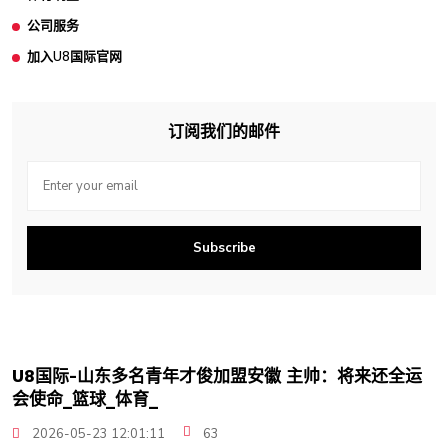
公司服务
加入U8国际官网
订阅我们的邮件
Subscribe
U8国际-山东多名青年才俊加盟安徽 主帅：将来还全运
会使命_篮球_体育_
2026-05-23 12:01:11
63