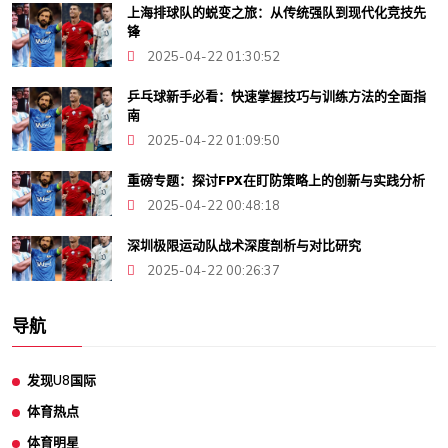
上海排球队的蜕变之旅：从传统强队到现代化竞技先
锋
2025-04-22 01:30:52
乒乓球新手必看：快速掌握技巧与训练方法的全面指
南
2025-04-22 01:09:50
重磅专题：探讨FPX在盯防策略上的创新与实践分析
2025-04-22 00:48:18
深圳极限运动队战术深度剖析与对比研究
2025-04-22 00:26:37
导航
发现U8国际
体育热点
体育明星