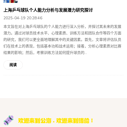
上海乒乓球队个人能力分析与发展潜力研究探讨
2025-04-19 20:28:46
本文旨在对上海乒乓球队的个人能力进行深入分析，并探讨其未来的发展
潜力。通过对球员技术水平、心理素质、训练方法和团队合作等四个方面
的研究，我们可以更全面地理解其中的关键因素。首先，文章将评估队员
们在技术上的表现，包括基本功和战术运用；接着，分析心理素质对比赛
结果的影响；然后，考察训练方法如何提升球员的...
阅读