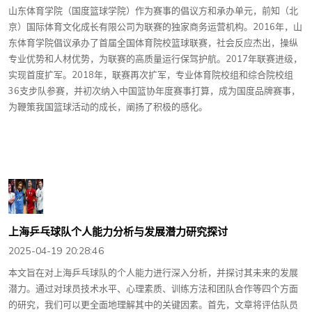
山东体育学院（国度篮球学院）作为赛事的倡议方和承办单元，前知（北
京）国际体育文化成长有限公司为联赛的独家商务运营机构。2016年，山
东体育学院倡议承办了首届全国体育院校篮球联赛，社会反应杰出，操纵
专业优势和人材优势，为联赛的高质量运行保驾护航。2017年联赛进级，
实现首度扩军。2018年，联赛再次扩军，专业体育院校组和综合院校组
36支步队参赛，并初次纳入中国篮协年度赛事打算，成为国度品牌赛事，
为鞭策我国篮球活动的成长，阐扬了积极的感化。
上海乒乓球队个人能力分析与发展潜力研究探讨
2025-04-19 20:28:46
本文旨在对上海乒乓球队的个人能力进行深入分析，并探讨其未来的发展
潜力。通过对球员技术水平、心理素质、训练方法和团队合作等四个方面
的研究，我们可以更全面地理解其中的关键因素。首先，文章将评估队员