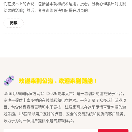
们在技术上的表现，包括基本功和战术运用；接着，分析心理素质对比赛
结果的影响；然后，考察训练方法如何提升球员的...
阅读
U8国际U8国际官方网站【2025蛇年大吉】是一款创新的游戏娱乐平台，
专注于提供丰富多样的在线博彩和电竞体验。平台汇聚了众多热门游戏项
目，包含体育赛事竞猜和电子竞技，让玩家可以在这里尽情享受刺激的游
戏乐趣。U8国际以用户友好的界面、安全的交易系统和优质的客户服务，
致力于为每一位用户提供卓越的游戏体验。