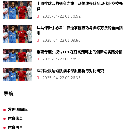
上海排球队的蜕变之旅：从传统强队到现代化竞技先
锋
2025-04-22 01:30:52
乒乓球新手必看：快速掌握技巧与训练方法的全面指
南
2025-04-22 01:09:50
重磅专题：探讨FPX在盯防策略上的创新与实践分析
2025-04-22 00:48:18
深圳极限运动队战术深度剖析与对比研究
2025-04-22 00:26:37
导航
发现U8国际
体育热点
体育明星