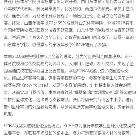
赛在山东体育学院济南校本部练习馆开战，由山东体育学院代表队对阵山
西年夜学代表队，赛况异常剧烈，比分焦灼，两边瓜代领先，球员手艺高
深、连合拼搏，为现场不雅众显现了一场出色绝伦、触目惊心的篮球盛
宴。终究，山西年夜学以72比69的成就胜山东体育学院，夺得2018赛季
全国体育院校篮球联赛总决赛男篮冠军，山东体育学院取得总决赛男篮亚
军。赛后进行了昌大的颁奖典礼，对取得冠军的山西年夜学、取得亚军的
山东体育学院、取得季军的宁波年夜学和MVP进行了表扬。
本届SCBA联赛赛制进行了全新的进级，分为分区赛和全国总决赛。专业
体育院校和综合类院校的配合介入，大师相互进修，相互交换，实现了全
国高档院校在篮球项目上配合前进。本届SCBA联赛打造了校园篮球文
化。经由过程赛事勾当，连系赛事搭建的平台，参赛年夜学生加深了对年
夜赛主题“Know Yourself，发现你本身”的熟悉，计划将来踏入社会的第一
步，从而实现自我价值。本届联赛连系“姚基金”和“摩拜爱心打算”等公益勾
当推行篮球文化，选出爱心支教球队，赛后将前去贫苦山区中小学，进行
普和篮球常识的公益教育勾当，从多角度多方面丰硕篮球文化，揭示体育
风度。
SCBA联赛采取职业化运营模式。SCBA作为推行年夜学生篮球文化交换的
主要平台，在联赛不竭成长的根本上，尽力打造篮球竞技人材的储蓄库。