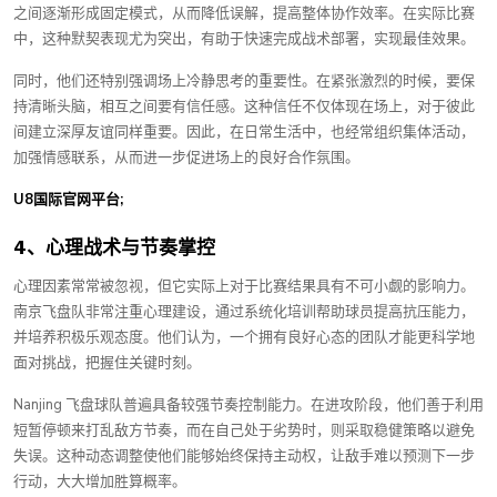
之间逐渐形成固定模式，从而降低误解，提高整体协作效率。在实际比赛
中，这种默契表现尤为突出，有助于快速完成战术部署，实现最佳效果。
同时，他们还特别强调场上冷静思考的重要性。在紧张激烈的时候，要保
持清晰头脑，相互之间要有信任感。这种信任不仅体现在场上，对于彼此
间建立深厚友谊同样重要。因此，在日常生活中，也经常组织集体活动，
加强情感联系，从而进一步促进场上的良好合作氛围。
U8国际官网平台;
4、心理战术与节奏掌控
心理因素常常被忽视，但它实际上对于比赛结果具有不可小觑的影响力。
南京飞盘队非常注重心理建设，通过系统化培训帮助球员提高抗压能力，
并培养积极乐观态度。他们认为，一个拥有良好心态的团队才能更科学地
面对挑战，把握住关键时刻。
Nanjing 飞盘球队普遍具备较强节奏控制能力。在进攻阶段，他们善于利用
短暂停顿来打乱敌方节奏，而在自己处于劣势时，则采取稳健策略以避免
失误。这种动态调整使他们能够始终保持主动权，让敌手难以预测下一步
行动，大大增加胜算概率。