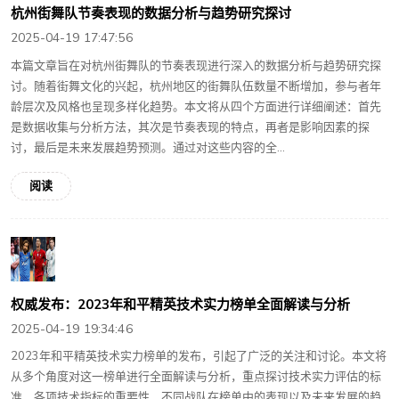
杭州街舞队节奏表现的数据分析与趋势研究探讨
2025-04-19 17:47:56
本篇文章旨在对杭州街舞队的节奏表现进行深入的数据分析与趋势研究探
讨。随着街舞文化的兴起，杭州地区的街舞队伍数量不断增加，参与者年
龄层次及风格也呈现多样化趋势。本文将从四个方面进行详细阐述：首先
是数据收集与分析方法，其次是节奏表现的特点，再者是影响因素的探
讨，最后是未来发展趋势预测。通过对这些内容的全...
阅读
权威发布：2023年和平精英技术实力榜单全面解读与分析
2025-04-19 19:34:46
2023年和平精英技术实力榜单的发布，引起了广泛的关注和讨论。本文将
从多个角度对这一榜单进行全面解读与分析，重点探讨技术实力评估的标
准、各项技术指标的重要性、不同战队在榜单中的表现以及未来发展的趋