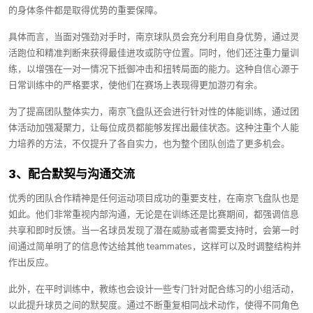
的身体条件都是取得优势的重要保障。
具体而言，当面对强劲对手时，南京球队员会充分利用自身优势，通过灵
活跑位和精准判断来获得最佳进攻或防守位置。同时，他们还注重力量训
练，以增强在一对一情况下抵御冲击和扭转局面的能力。这种自信心源于
日常训练中的严格要求，使他们在赛场上表现得更加游刃有余。
为了提高团队整体实力，南京飞盘队还会进行针对性的体能训练，通过团
体活动加强凝聚力，让每位成员都能够发挥出最佳状态。这种注重个人能
力培养的方法，不仅提升了各自实力，也为整个团队创造了更多机会。
3、配合默契与沟通交流
优秀的团队合作精神是任何运动项目成功的重要支柱，在南京飞盘队也是
如此。他们非常重视内部沟通，无论是在训练还是比赛期间，都强调信息
共享和即时反馈。当一名球员发现了潜在威胁或者需要支持时，会第一时
间通过简单明了的信息传达给其他 teammates，这样可以及时调整结构并
作出反应。
此外，在平时训练中，教练也会设计一些专门针对配合练习的小组活动，
以此提升球员之间的默契度。通过不断重复相同战术动作，使得不同角色