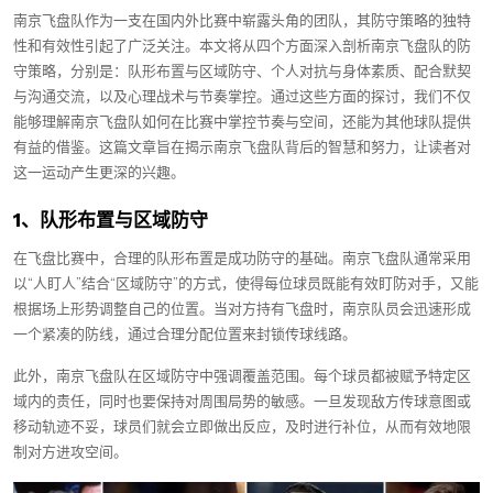
南京飞盘队作为一支在国内外比赛中崭露头角的团队，其防守策略的独特
性和有效性引起了广泛关注。本文将从四个方面深入剖析南京飞盘队的防
守策略，分别是：队形布置与区域防守、个人对抗与身体素质、配合默契
与沟通交流，以及心理战术与节奏掌控。通过这些方面的探讨，我们不仅
能够理解南京飞盘队如何在比赛中掌控节奏与空间，还能为其他球队提供
有益的借鉴。这篇文章旨在揭示南京飞盘队背后的智慧和努力，让读者对
这一运动产生更深的兴趣。
1、队形布置与区域防守
在飞盘比赛中，合理的队形布置是成功防守的基础。南京飞盘队通常采用
以“人盯人”结合“区域防守”的方式，使得每位球员既能有效盯防对手，又能
根据场上形势调整自己的位置。当对方持有飞盘时，南京队员会迅速形成
一个紧凑的防线，通过合理分配位置来封锁传球线路。
此外，南京飞盘队在区域防守中强调覆盖范围。每个球员都被赋予特定区
域内的责任，同时也要保持对周围局势的敏感。一旦发现敌方传球意图或
移动轨迹不妥，球员们就会立即做出反应，及时进行补位，从而有效地限
制对方进攻空间。