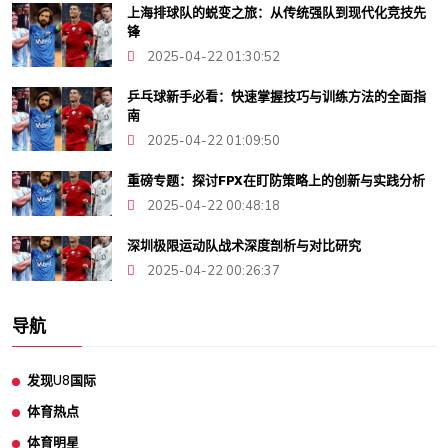
上海排球队的蜕变之旅：从传统强队到现代化竞技先
锋
2025-04-22 01:30:52
乒乓球新手必看：快速掌握技巧与训练方法的全面指
南
2025-04-22 01:09:50
重磅专题：探讨FPX在盯防策略上的创新与实践分析
2025-04-22 00:48:18
深圳极限运动队战术深度剖析与对比研究
2025-04-22 00:26:37
导航
发现U8国际
体育热点
体育明星