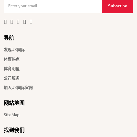
Subscribe
导航
发现U8国际
体育热点
体育明星
公司服务
加入U8国际官网
网站地图
SiteMap
找到我们