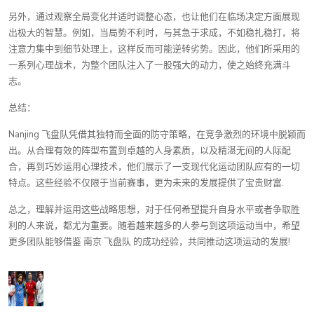
另外，通过观察全局变化并适时调整心态，也让他们在临场决定方面展现
出极大的智慧。例如，当局势不利时，与其急于求成，不如稳扎稳打，将
注意力集中到细节处理上，这样反而可能逆转劣势。因此，他们所采用的
一系列心理战术，为整个团队注入了一股强大的动力，使之始终充满斗
志。
总结：
Nanjing 飞盘队凭借其独特而全面的防守策略，在竞争激烈的环境中脱颖而
出。从合理有效的阵型布置到卓越的人身素质，以及精湛无间的人际配
合，再到巧妙运用心理技术，他们展示了一支现代化运动团队应有的一切
特点。这些经验不仅限于当前赛事，更为未来的发展提供了宝贵财富.
总之，理解并运用这些战略思想，对于任何希望提升自身水平或者争取胜
利的人来说，都尤为重要。随着越来越多的人参与到这项运动当中，希望
更多团队能够借鉴 南京 飞盘队 的成功经验，共同推动这项运动的发展!