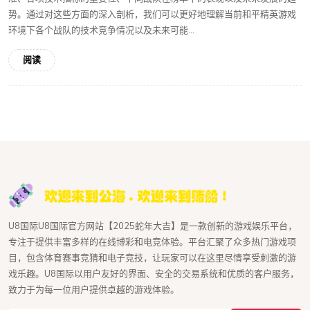
势。通过对这些方面的深入剖析，我们可以更好地理解当前和平精英游戏
环境下各个战队的技术竞争情况以及未来可能...
阅读
U8国际U8国际官方网站【2025蛇年大吉】是一款创新的游戏娱乐平台，
专注于提供丰富多样的在线博彩和电竞体验。平台汇聚了众多热门游戏项
目，包含体育赛事竞猜和电子竞技，让玩家可以在这里尽情享受刺激的游
戏乐趣。U8国际以用户友好的界面、安全的交易系统和优质的客户服务，
致力于为每一位用户提供卓越的游戏体验。